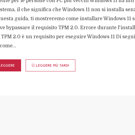
nte per le persone con PC più vecchi Windows 11 ha intr
sistema, il che significa che Windows 11 non si installa senz
questa guida, ti mostreremo come installare Windows 11 
ve bypassare il requisito TPM 2.0. Errore durante l'instal
 TPM 2.0 è un requisito per eseguire Windows 11 Di seguit
come...
LEGGERE
LEGGERE PIÙ TARDI