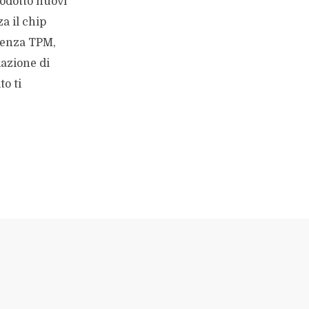
odotto nuovi
a il chip
senza TPM,
lazione di
o ti