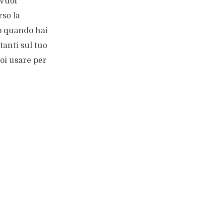
 Vuoi
so la
o quando hai
anti sul tuo
oi usare per