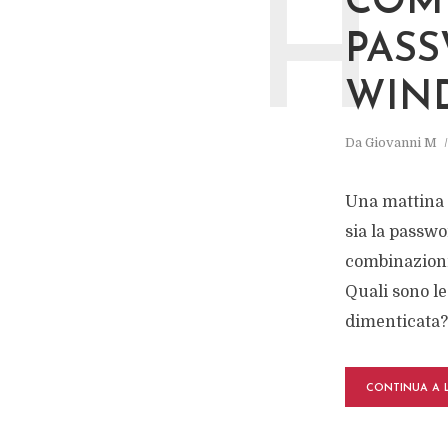
COME
H
PASS
WIN
Da
Giovanni M
Una mattina 
sia la passwo
combinazioni
Quali sono l
dimenticata? 
CONTINUA A 