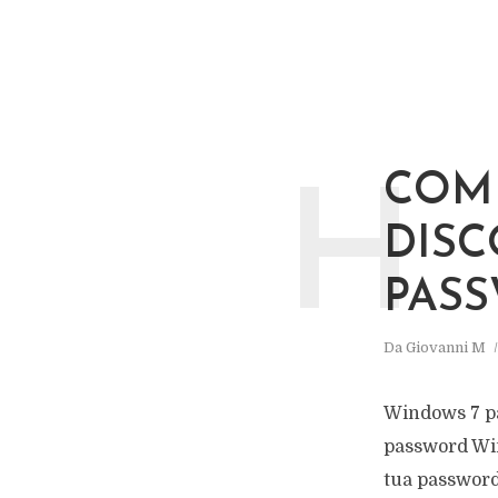
COM
H
DISC
PAS
Da
Giovanni M
Windows 7 pa
password Win
tua password,