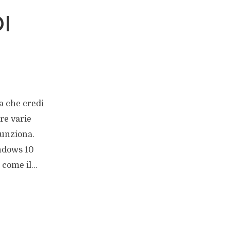
I
a che credi
are varie
funziona.
indows 10
come il...