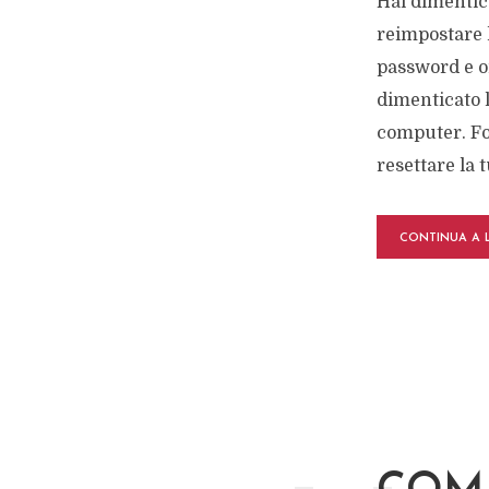
Hai dimentic
reimpostare 
password e o
dimenticato 
computer. Fo
resettare la 
CONTINUA A 