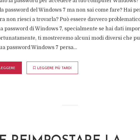
ato la password per accedere al tuo computer Windows?
la password del Windows 7 ma non sai come fare? Hai per
ra non riesci a trovarla? Può essere davvero problematic
la password di Windows 7, specialmente se hai dati import
rtunatamente, ti mostreremo alcuni modi diversi che pu
tua password Windows 7 persa...
LEGGERE
LEGGERE PIÙ TARDI