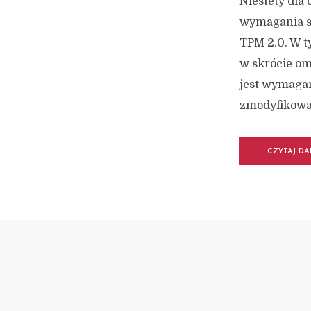
Niestety dla
wymagania sy
TPM 2.0. W t
w skrócie om
jest wymaga
zmodyfikować
CZYTAJ DA