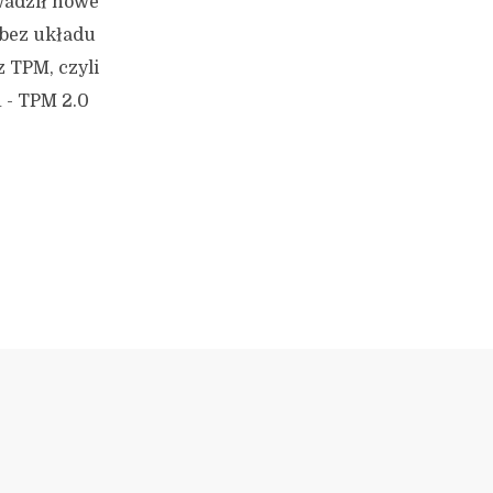
wadził nowe
 bez układu
 TPM, czyli
 - TPM 2.0