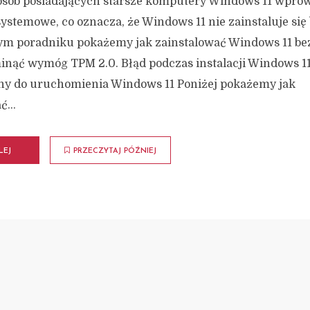
 osób posiadających starsze komputery Windows 11 wpro
stemowe, co oznacza, że Windows 11 nie zainstaluje się
ym poradniku pokażemy jak zainstalować Windows 11 bez
inąć wymóg TPM 2.0. Błąd podczas instalacji Windows 11
ny do uruchomienia Windows 11 Poniżej pokażemy jak
...
LEJ
PRZECZYTAJ PÓŹNIEJ