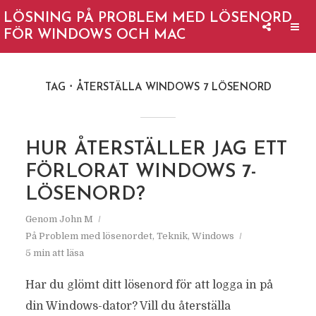
LÖSNING PÅ PROBLEM MED LÖSENORD
FÖR WINDOWS OCH MAC
TAG
ÅTERSTÄLLA WINDOWS 7 LÖSENORD
HUR ÅTERSTÄLLER JAG ETT
FÖRLORAT WINDOWS 7-
LÖSENORD?
Genom
John M
På
Problem med lösenordet
,
Teknik
,
Windows
5 min att läsa
Har du glömt ditt lösenord för att logga in på
din Windows-dator? Vill du återställa