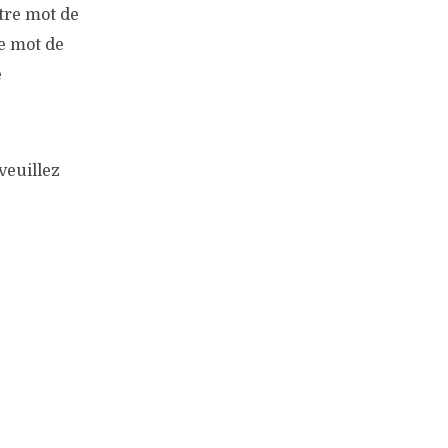
tre mot de
re mot de
e
veuillez