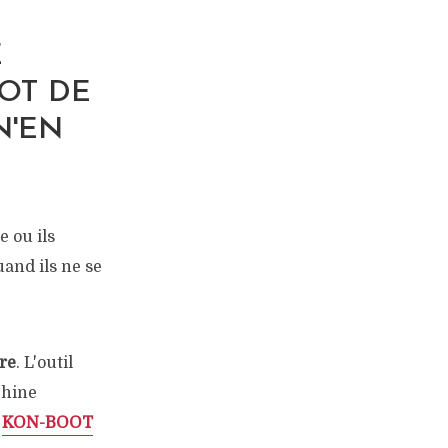
E
MOT DE
N'EN
e ou ils
and ils ne se
ire
. L'outil
chine
c
KON-BOOT