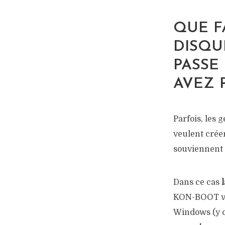
QUE F
DISQU
PASSE
AVEZ P
Parfois, les 
veulent créer
souviennent 
Dans ce cas
KON-BOOT vo
Windows (y c