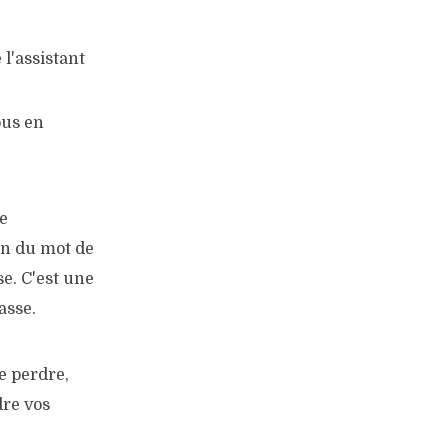
 l'assistant
ous en
e
ion du mot de
e. C'est une
asse.
e perdre,
dre vos