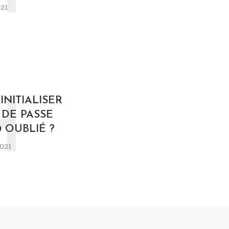
021
H
NITIALISER
DE PASSE
 OUBLIÉ ?
021