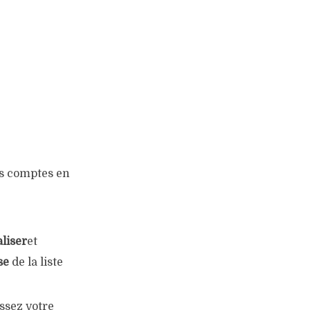
es comptes en
aliser
et
sse
de la liste
issez votre