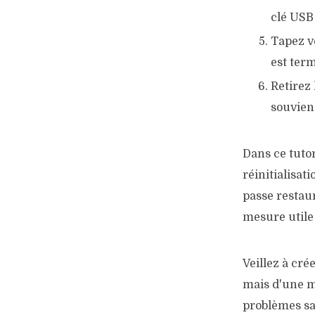
clé USB
Tapez v
est ter
Retirez 
souvien
Dans ce tuto
réinitialisat
passe restaur
mesure utile 
Veillez à cré
mais d'une m
problèmes sa