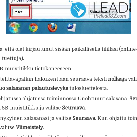
 että olet kirjautunut sisään paikallisella tililläsi (online- /
e tuettuja).
SB-muistitikku tietokoneeseen.
a tehtäväpalkin hakukenttään seuraava teksti
nollaa
ja val
uo salasanan palautuslevyke
tulosluettelosta.
 ohjatussa ohjatussa toiminnossa Unohtunut salasana.
Se
USB-muistitikku ja valitse
Seuraava
.
 nykyinen salasanasi ja valitse
Seuraava
. Kun ohjattu toi
valitse
Viimeistely
.