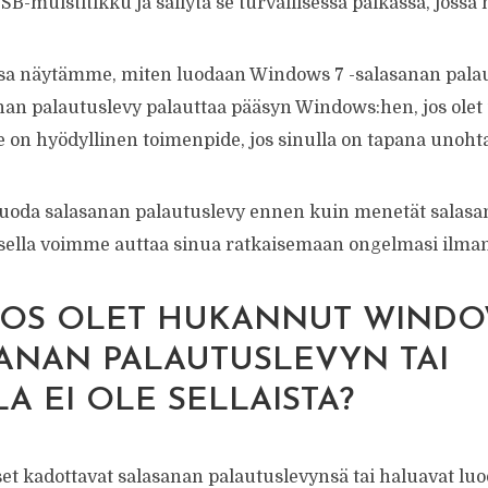
SB-muistitikku ja säilytä se turvallisessa paikassa, jossa
sa näytämme, miten luodaan Windows 7 -salasanan palau
an palautuslevy palauttaa pääsyn Windows:hen, jos olet
e on hyödyllinen toimenpide, jos sinulla on tapana unohta
luoda salasanan palautuslevy ennen kuin menetät salasa
oisella voimme auttaa sinua ratkaisemaan ongelmasi ilman
JOS OLET HUKANNUT WINDOW
ANAN PALAUTUSLEVYN TAI
A EI OLE SELLAISTA?
et kadottavat salasanan palautuslevynsä tai haluavat l