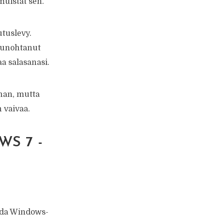
 muistat sen.
tuslevy.
 unohtanut
a salasanasi.
nan, mutta
 vaivaa.
S 7 -
uoda Windows-