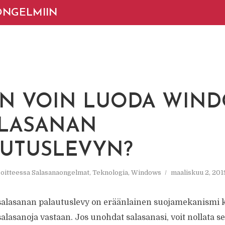
ONGELMIIN
EN VOIN LUODA WIN
ALASANAN
AUTUSLEVYN?
oitteessa
Salasanaongelmat
,
Teknologia
,
Windows
maaliskuu 2, 201
alasanan palautuslevy on eräänlainen suojamekanismi 
alasanoja vastaan. Jos unohdat salasanasi, voit nollata 