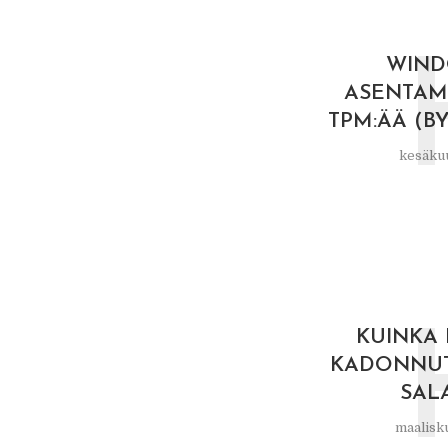
WIND
ASENTAM
TPM:ÄÄ (BY
kesäkuu
KUINKA
KADONNUT
SAL
maalisku