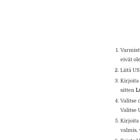
Varmista,
eivät ol
Liitä U
Kirjoit
sitten
L
Valitse
Valitse 
Kirjoita
valmis, 