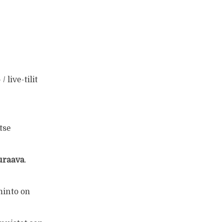
 live-tilit
itse
uraava
.
minto on