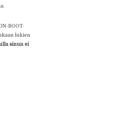
a.
KON-BOOT-
ukaan lukien
lla sinun ei