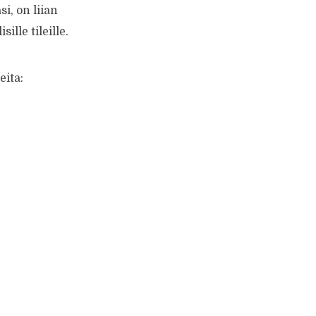
i, on liian
lle tileille.
eita: