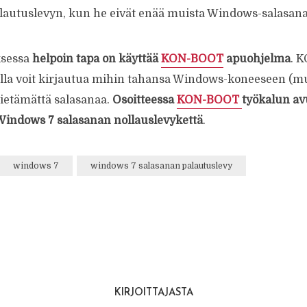
lautuslevyn, kun he eivät enää muista Windows-salasana
ksessa
helpoin tapa on käyttää
KON-BOOT
apuohjelma
. 
lla voit kirjautua mihin tahansa Windows-koneeseen (m
ietämättä salasanaa.
Osoitteessa
KON-BOOT
työkalun avu
a Windows 7 salasanan nollauslevykettä
.
windows 7
windows 7 salasanan palautuslevy
KIRJOITTAJASTA