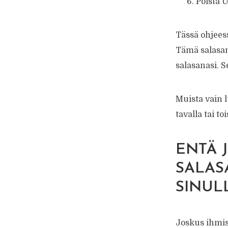
Poista U
Tässä ohjees
Tämä salasan
salasanasi. S
Muista vain 
tavalla tai t
ENTÄ 
SALAS
SINULL
Joskus ihmis