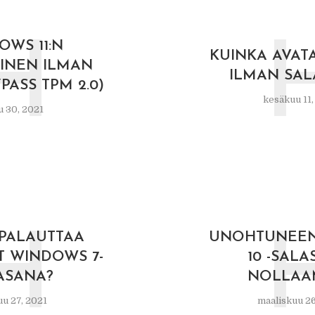
H
OWS 11:N
KUINKA AVAT
INEN ILMAN
ILMAN SAL
PASS TPM 2.0)
kesäkuu 11,
 30, 2021
H
 PALAUTTAA
UNOHTUNEE
 WINDOWS 7-
10 -SAL
ASANA?
NOLLAA
u 27, 2021
maaliskuu 26