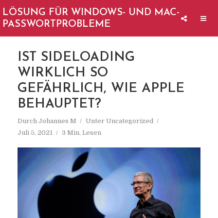
LÖSUNG FÜR WINDOWS- UND MAC-
PASSWORTPROBLEME
IST SIDELOADING
WIRKLICH SO
GEFÄHRLICH, WIE APPLE
BEHAUPTET?
Durch
Johannes M
Unter
Uncategorized
Juli 5, 2021
3 Min. Lesen