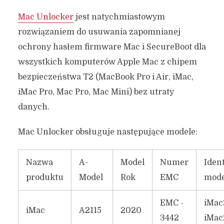
Mac Unlocker
jest natychmiastowym
rozwiązaniem do usuwania zapomnianej
ochrony hasłem firmware Mac i SecureBoot dla
wszystkich komputerów Apple Mac z chipem
bezpieczeństwa T2 (MacBook Pro i Air, iMac,
iMac Pro, Mac Pro, Mac Mini) bez utraty
danych.
Mac Unlocker obsługuje następujące modele:
Nazwa
A-
Model
Numer
Ident
produktu
Model
Rok
EMC
mode
EMC -
iMac
iMac
A2115
2020
3442
iMac