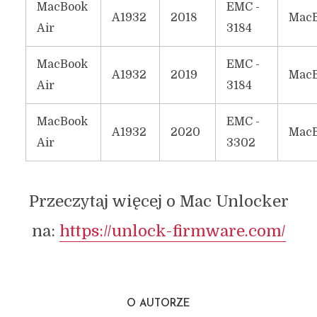
MacBook
EMC -
A1932
2018
MacB
Air
3184
MacBook
EMC -
A1932
2019
MacB
Air
3184
MacBook
EMC -
A1932
2020
MacB
Air
3302
Przeczytaj więcej o Mac Unlocker
na:
https://unlock-firmware.com/
O AUTORZE