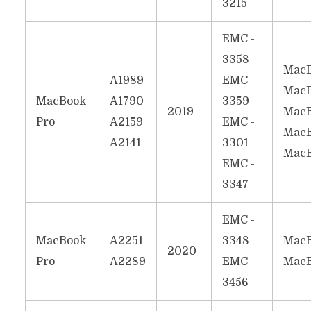
3215
EMC -
3358
MacB
A1989
EMC -
MacB
MacBook
A1790
3359
2019
MacB
Pro
A2159
EMC -
MacB
A2141
3301
MacB
EMC -
3347
EMC -
MacBook
A2251
3348
MacB
2020
Pro
A2289
EMC -
MacB
3456