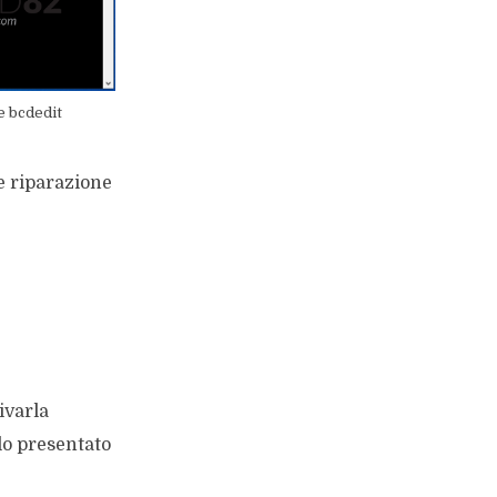
e bcdedit
 e riparazione
ivarla
lo presentato