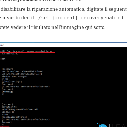
disabilitare la riparazione automatica, digitate il segue
bcdedit /set {current} recoveryenabled 
 invio:
otete vedere il risultato nell'immagine qui sotto.