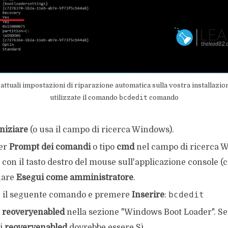
attuali impostazioni di riparazione automatica sulla vostra installaz
utilizzate il comando
bcdedit
comando
Iniziare
(o usa il campo di ricerca Windows).
er
Prompt dei comandi
o tipo
cmd
nel campo di ricerca 
 con il tasto destro del mouse sull'applicazione console (
nare
Esegui come amministratore
.
bcdedit
e il seguente comando e premere
Inserire
:
e
reoveryenabled
nella sezione "Windows Boot Loader". Se a
di
reoveryenabled
dovrebbe essere Sì.