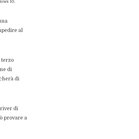
dows 10.
una
mpedire al
 terzo
ne di
cherà di
river di
uò provare a