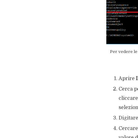
Per vedere le 
Aprire
Cerca p
cliccare
selezio
Digitar
Cercar
valore 