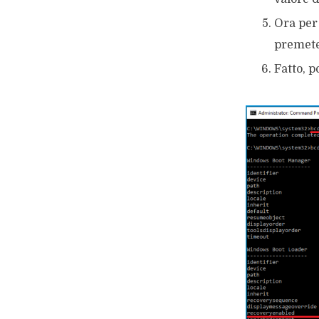
Ora per 
premete
Fatto, p