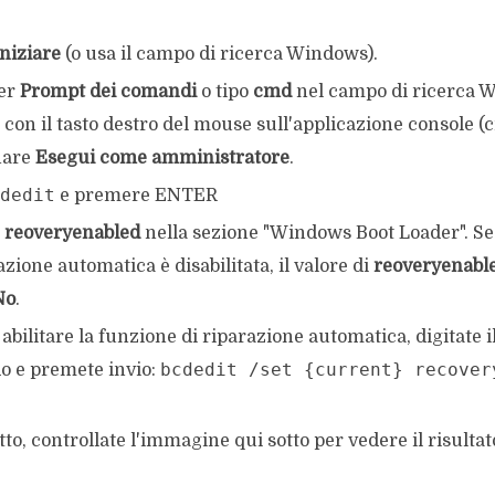
Iniziare
(o usa il campo di ricerca Windows).
er
Prompt dei comandi
o tipo
cmd
nel campo di ricerca 
 con il tasto destro del mouse sull'applicazione console (
nare
Esegui come amministratore
.
dedit
e premere ENTER
e
reoveryenabled
nella sezione "Windows Boot Loader". Se
azione automatica è disabilitata, il valore di
reoveryenabl
No
.
abilitare la funzione di riparazione automatica, digitate 
bcdedit /set {current} recover
 e premete invio:
tto, controllate l'immagine qui sotto per vedere il risultat