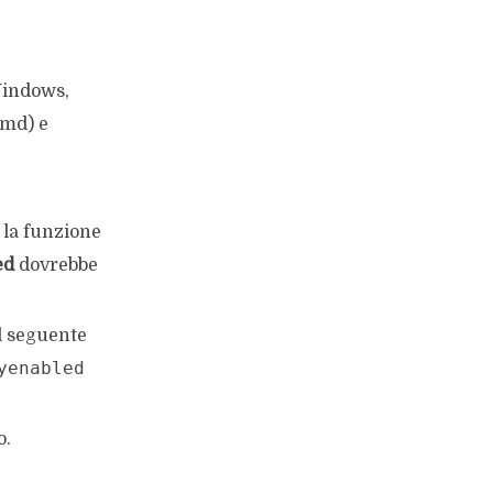
Windows,
cmd) e
 la funzione
ed
dovrebbe
il seguente
yenabled
o.