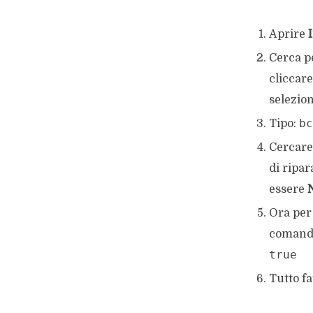
Aprire
Cerca p
cliccare
selezio
bc
Tipo:
Cercar
di ripar
essere
Ora per 
comando
true
Tutto fa